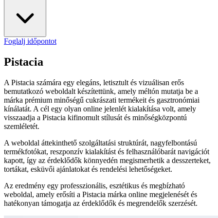
Foglalj időpontot
Pistacia
A Pistacia számára egy elegáns, letisztult és vizuálisan erős
bemutatkozó weboldalt készítettünk, amely méltón mutatja be a
márka prémium minőségű cukrászati termékeit és gasztronómiai
kínálatát. A cél egy olyan online jelenlét kialakítása volt, amely
visszaadja a Pistacia kifinomult stílusát és minőségközpontú
szemléletét.
A weboldal áttekinthető szolgáltatási struktúrát, nagyfelbontású
termékfotókat, reszponzív kialakítást és felhasználóbarát navigációt
kapott, így az érdeklődők könnyedén megismerhetik a desszerteket,
tortákat, esküvői ajánlatokat és rendelési lehetőségeket.
Az eredmény egy professzionális, esztétikus és megbízható
weboldal, amely erősíti a Pistacia márka online megjelenését és
hatékonyan támogatja az érdeklődők és megrendelők szerzését.