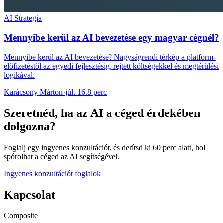
AI Strategia
Mennyibe kerül az AI bevezetése egy magyar cégnél?
Mennyibe kerül az AI bevezetése? Nagyságrendi térkép a platform-
előfizetéstől az egyedi fejlesztésig, rejtett költségekkel és megtérülési
logikával.
Karácsony Márton
·
júl. 16.
8 perc
Szeretnéd, ha az AI a céged érdekében
dolgozna?
Foglalj egy ingyenes konzultációt, és derítsd ki 60 perc alatt, hol
spórolhat a céged az AI segítségével.
Ingyenes konzultációt foglalok
Kapcsolat
Composite