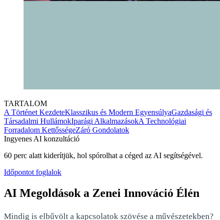
TARTALOM
A Történet Kezdete
Klasszikus és Modern Egyensúlya
Gazdasági és
Társadalmi Hullámok
Iparági Alkalmazások
A Technológiai
Forradalom Kettőssége
Záró Gondolatok
Ingyenes AI konzultáció
60 perc alatt kiderítjük, hol spórolhat a céged az AI segítségével.
Időpontot foglalok
AI Megoldások a Zenei Innováció Élén
Mindig is elbűvölt a kapcsolatok szövése a művészetekben?