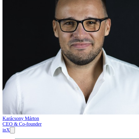
Karácsony Márton
CEO & Co-founder
in
X