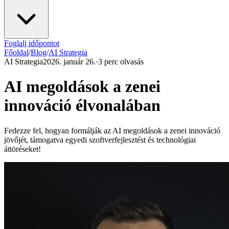
Foglalj időpontot
Főoldal
/
Blog
/
AI Strategia
AI Strategia
2026. január 26.
·
3 perc olvasás
AI megoldások a zenei
innováció élvonalában
Fedezze fel, hogyan formálják az AI megoldások a zenei innováció
jövőjét, támogatva egyedi szoftverfejlesztést és technológiai
áttöréseket!