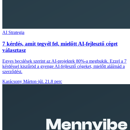
AI Strategia
7 kérdés, amit tegyél fel, mielőtt AI-fejlesztő céget
választasz
Egyes becslések szerint az AI-projektek 80%-a megbukik. Ezzel a 7
kérdéssel kiszűröd a gyenge AI-fejlesztő cégeket, mielőtt aláírnád a
szerződést.
Karácsony Márton
·
júl. 21.
8 perc