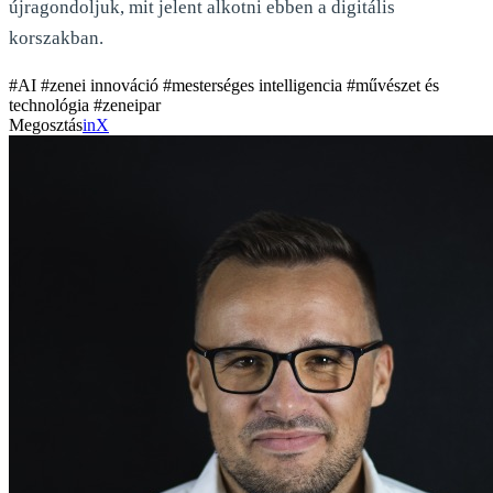
újragondoljuk, mit jelent alkotni ebben a digitális
korszakban.
#AI
#zenei innováció
#mesterséges intelligencia
#művészet és
technológia
#zeneipar
Megosztás
in
X