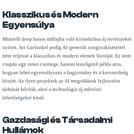
Klasszikus és Modern
Egyensúlya
Minnelli deep house műfajba való kirándulása új ösvényeket
nyitott. Art Garfunkel pedig AI-generált zongorakísérettel
tette teljessé a klasszikus és modern elemek fúzióját. Ez nem
csupán egy zenei csemege, hanem lenyűgöző példa arra,
hogyan lehet egyensúlyozni a hagyomány és a korszerűség
között. Az ilyen projektek az AI megoldások fejlesztése
tárházát bővítik, ahol a technológia új művészi
lehetőségeket kínál.
Gazdasági és Társadalmi
Hullámok