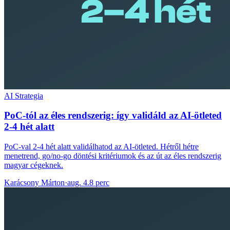
AI Strategia
PoC-tól az éles rendszerig: így validáld az AI-ötleted
2-4 hét alatt
PoC-val 2-4 hét alatt validálhatod az AI-ötleted. Hétről hétre
menetrend, go/no-go döntési kritériumok és az út az éles rendszerig
magyar cégeknek.
Karácsony Márton
·
aug. 4.
8 perc