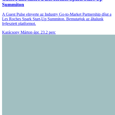
Summiton
A Guest Pulse elnyerte az Industry Go-to-Market Partnership díjat a
Les Roches Spark Start-Up Summiton. Bemutatjuk az általunk
fejlesztett platformot.
Karácsony Márton
·
ápr. 23.
2 perc