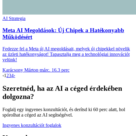
AI Strategia
Meta AI Megoldások: Új Chipek a Hatékonyabb
Működésért
Fedezze fel a Meta új AI megoldásait, melyek új chipekkel növelik
az üzleti hatékonyságot! Tapasztalja meg a technológiai innovációt
velünk!
Karácsony Márton
·
márc. 16.
3 perc
‹
1
2
3
4
›
Szeretnéd, ha az AI a céged érdekében
dolgozna?
Foglalj egy ingyenes konzultációt, és derítsd ki 60 perc alatt, hol
spórolhat a céged az AI segítségével.
Ingyenes konzultációt foglalok