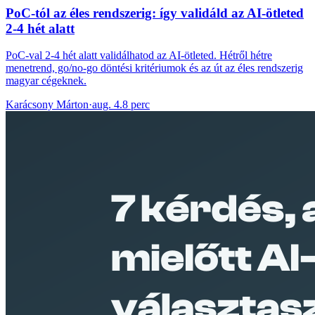
PoC-tól az éles rendszerig: így validáld az AI-ötleted
2-4 hét alatt
PoC-val 2-4 hét alatt validálhatod az AI-ötleted. Hétről hétre
menetrend, go/no-go döntési kritériumok és az út az éles rendszerig
magyar cégeknek.
Karácsony Márton
·
aug. 4.
8 perc