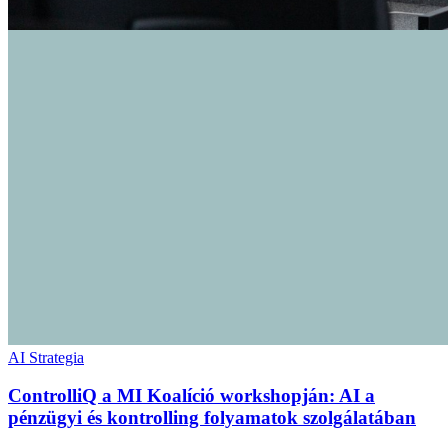
AI Strategia
ControlliQ a MI Koalíció workshopján: AI a
pénzügyi és kontrolling folyamatok szolgálatában