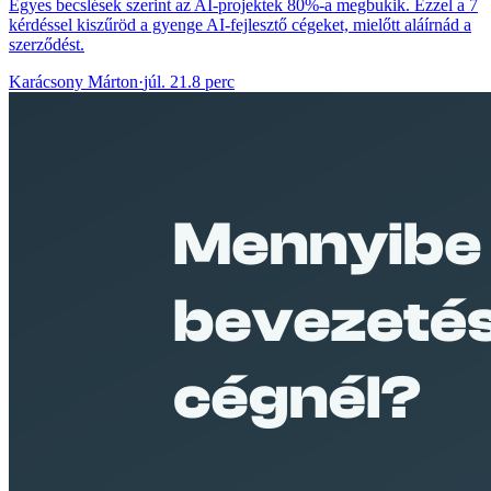
Egyes becslések szerint az AI-projektek 80%-a megbukik. Ezzel a 7
kérdéssel kiszűröd a gyenge AI-fejlesztő cégeket, mielőtt aláírnád a
szerződést.
Karácsony Márton
·
júl. 21.
8 perc