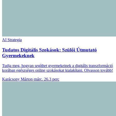
AI Strategia
Tudatos Digitális Szokások: Szülői Útmutató
Gyermekeknek
Tudja meg, hogyan segíthet gyermekeinek a digitális transzformáció
korában egészséges online szokásokat kialakítani. Olvasson tovább!
Karácsony Márton
·
márc. 26.
3 perc