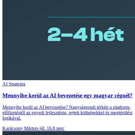
AI Strategia
Mennyibe kerül az AI bevezetése egy magyar cégnél?
Mennyibe kerül az AI bevezetése? Nagyságrendi térkép a platform-
előfizetéstől az egyedi fejlesztésig, rejtett költségekkel és megtérülési
logikával.
Karácsony Márton
·
júl. 16.
8 perc