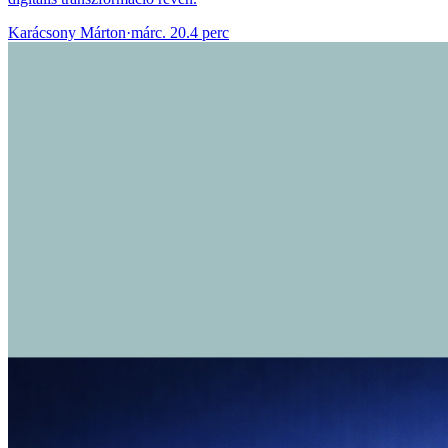
Karácsony Márton
·
márc. 20.
4 perc