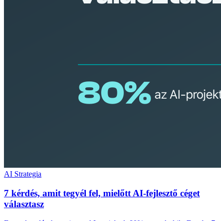
AI Strategia
7 kérdés, amit tegyél fel, mielőtt AI-fejlesztő céget
választasz