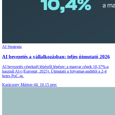
AI Strategia
AI bevezetés a vállalkozásban: teljes útmutató 2026
AI bevezetés cégeknél lépésről lépésre: a magyar cégek 10,37%-a
használ AI-t (Eurostat, 2025). Útmutató a folyamat-audittól a 2-4
hetes PoC-ig.
Karácsony Márton
·
júl. 10.
15 perc