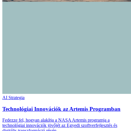
AI Strategia
Technológiai Innovációk az Artemis Programban
Fedezze fel, hogyan alakítja a NASA Artemis programja a
technológiai innovációk jövőjét az Egyedi szoftverfejlesztés és
digitális transzformáció révén.