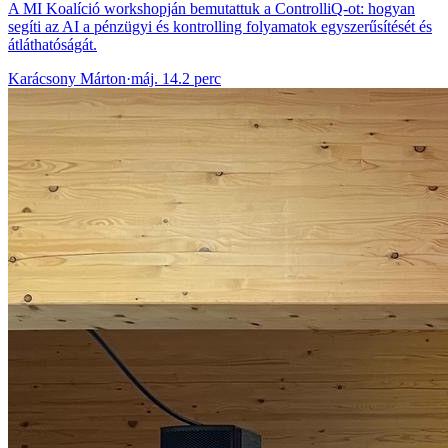
A MI Koalíció workshopján bemutattuk a ControlliQ-ot: hogyan
segíti az AI a pénzügyi és kontrolling folyamatok egyszerűsítését és
átláthatóságát.
Karácsony Márton
·
máj. 14.
2 perc