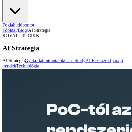
Foglalj időpontot
Főoldal
/
Blog
/
AI Strategia
ROVAT · 35 CIKK
AI Strategia
AI Strategia
Gyakorlati utmutatok
Case Study
AI Eszkozok
Iparagi
trendek
Technológia