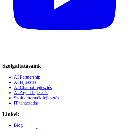
Szolgáltatásaink
AI Partnership
AI fejlesztés
AI Chatbot fejlesztés
AI Agent fejlesztés
Szoftvertermék fejlesztés
IT tanácsadás
Linkek
Blog