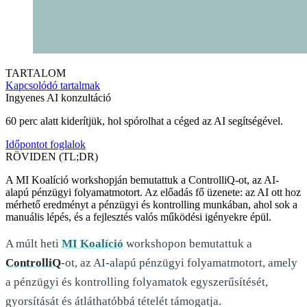
TARTALOM
Kapcsolódó tartalmak
Ingyenes AI konzultáció
60 perc alatt kiderítjük, hol spórolhat a céged az AI segítségével.
Időpontot foglalok
RÖVIDEN (TL;DR)
A MI Koalíció workshopján bemutattuk a ControlliQ-ot, az AI-
alapú pénzügyi folyamatmotort. Az előadás fő üzenete: az AI ott hoz
mérhető eredményt a pénzügyi és kontrolling munkában, ahol sok a
manuális lépés, és a fejlesztés valós működési igényekre épül.
A múlt heti
MI Koalíció
workshopon bemutattuk a
ControlliQ
-ot, az AI-alapú pénzügyi folyamatmotort, amely
a pénzügyi és kontrolling folyamatok egyszerűsítését,
gyorsítását és átláthatóbbá tételét támogatja.