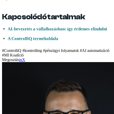
Kapcsolódó tartalmak
AI-bevezetés a vállalkozásban: így érdemes elindulni
A ControlliQ termékoldala
#ControlliQ
#kontrolling
#pénzügyi folyamatok
#AI automatizáció
#MI Koalíció
Megosztás
in
X