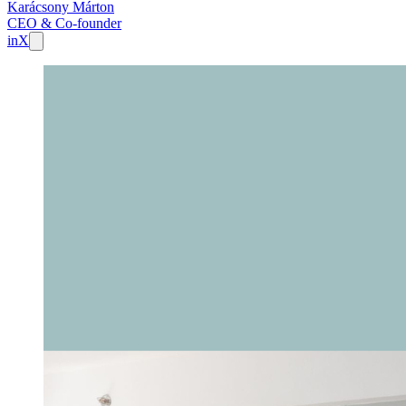
Karácsony Márton
CEO & Co-founder
in
X