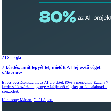
AI Strategia
7 kérdés, amit tegyél fel, mielőtt AI-fejlesztő céget
választasz
Egyes becslések szerint az AI-projektek 80%-a megbukik. Ezzel a 7
kérdéssel kiszűröd a gyenge AI-fejlesztő cégeket, mielőtt aláírnád a
szerződést.
Karácsony Márton
·
júl. 21.
8 perc