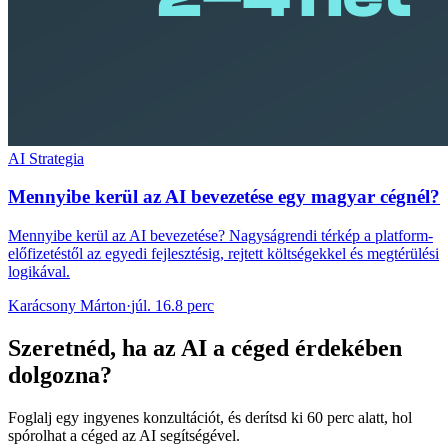
AI Strategia
Mennyibe kerül az AI bevezetése egy magyar cégnél?
Mennyibe kerül az AI bevezetése? Nagyságrendi térkép a platform-
előfizetéstől az egyedi fejlesztésig, rejtett költségekkel és megtérülési
logikával.
Karácsony Márton
·
júl. 16.
8 perc
Szeretnéd, ha az AI a céged érdekében
dolgozna?
Foglalj egy ingyenes konzultációt, és derítsd ki 60 perc alatt, hol
spórolhat a céged az AI segítségével.