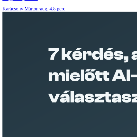
Karácsony Márton
·
aug. 4.
8 perc