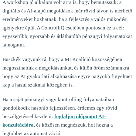
A workshop jó alkalom volt arra is, hogy bemutassuk: a
digitális és AI-alapú megoldások már rövid távon is mérhető
eredményeket hozhatnak, ha a fejlesztés a valós működési
igényekre épül. A ControlliQ esetében pontosan ez a cél:
egyszerűbb, gyorsabb és átláthatóbb pénzügyi folyamatokat
támogatni.
Büszkék vagyunk rá, hogy a MI Koalíció közösségében
megoszthattuk a megoldásunkat, és külön öröm számunkra,
hogy az AI gyakorlati alkalmazása egyre nagyobb figyelmet
kap a hazai szakmai közegben is.
Ha a saját pénzügyi vagy kontrolling folyamataiban
gondolkodik hasonló fejlesztésen, érdemes egy rövid
beszélgetéssel kezdeni:
foglaljon időpontot AI-
konzultációra
, és közösen megnézzük, hol hozna a
legtöbbet az automatizáció.