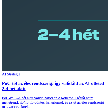
AI Strategia
PoC-tól az éles rendszerig: így validáld az AI-ötleted
2-4 hét alatt
PoC-val 2-4 hét alatt validálhatod az AI-ötleted. Hétről hétre
menetrend, go/no-go döntési kritériumok és az út az éles rendszerig
magyar cégeknek.