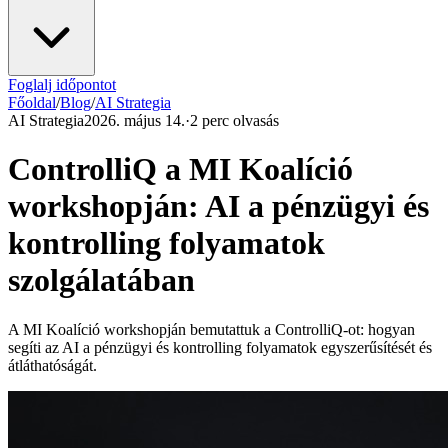
Foglalj időpontot
Főoldal
/
Blog
/
AI Strategia
AI Strategia
2026. május 14.
·
2 perc olvasás
ControlliQ a MI Koalíció
workshopján: AI a pénzügyi és
kontrolling folyamatok
szolgálatában
A MI Koalíció workshopján bemutattuk a ControlliQ-ot: hogyan
segíti az AI a pénzügyi és kontrolling folyamatok egyszerűsítését és
átláthatóságát.