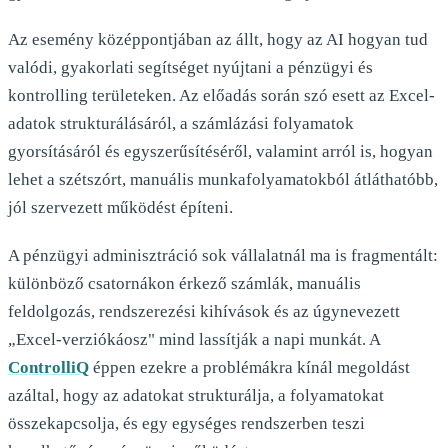
Az esemény középpontjában az állt, hogy az AI hogyan tud
valódi, gyakorlati segítséget nyújtani a pénzügyi és
kontrolling területeken. Az előadás során szó esett az Excel-
adatok strukturálásáról, a számlázási folyamatok
gyorsításáról és egyszerűsítéséről, valamint arról is, hogyan
lehet a szétszórt, manuális munkafolyamatokból átláthatóbb,
jól szervezett működést építeni.
A pénzügyi adminisztráció sok vállalatnál ma is fragmentált:
különböző csatornákon érkező számlák, manuális
feldolgozás, rendszerezési kihívások és az úgynevezett
„Excel-verziókáosz" mind lassítják a napi munkát. A
ControlliQ
éppen ezekre a problémákra kínál megoldást
azáltal, hogy az adatokat strukturálja, a folyamatokat
összekapcsolja, és egy egységes rendszerben teszi