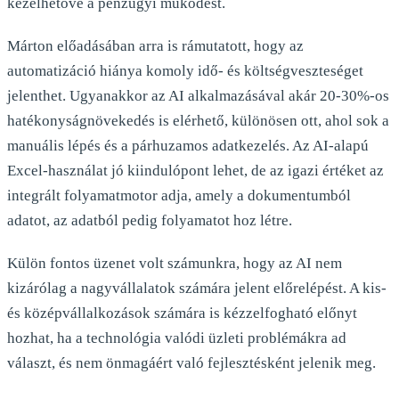
kezelhetővé a pénzügyi működést.
Márton előadásában arra is rámutatott, hogy az
automatizáció hiánya komoly idő- és költségveszteséget
jelenthet. Ugyanakkor az AI alkalmazásával akár 20-30%-os
hatékonyságnövekedés is elérhető, különösen ott, ahol sok a
manuális lépés és a párhuzamos adatkezelés. Az AI-alapú
Excel-használat jó kiindulópont lehet, de az igazi értéket az
integrált folyamatmotor adja, amely a dokumentumból
adatot, az adatból pedig folyamatot hoz létre.
Külön fontos üzenet volt számunkra, hogy az AI nem
kizárólag a nagyvállalatok számára jelent előrelépést. A kis-
és középvállalkozások számára is kézzelfogható előnyt
hozhat, ha a technológia valódi üzleti problémákra ad
választ, és nem önmagáért való fejlesztésként jelenik meg.