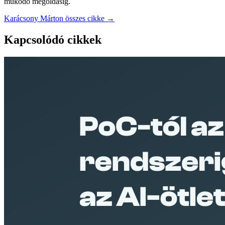
működő megoldásig.
Karácsony Márton összes cikke →
Kapcsolódó cikkek