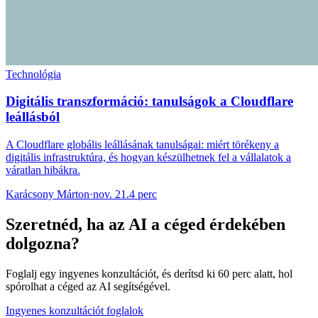
Technológia
Digitális transzformáció: tanulságok a Cloudflare
leállásból
A Cloudflare globális leállásának tanulságai: miért törékeny a
digitális infrastruktúra, és hogyan készülhetnek fel a vállalatok a
váratlan hibákra.
Karácsony Márton
·
nov. 21.
4 perc
Szeretnéd, ha az AI a céged érdekében
dolgozna?
Foglalj egy ingyenes konzultációt, és derítsd ki 60 perc alatt, hol
spórolhat a céged az AI segítségével.
Ingyenes konzultációt foglalok