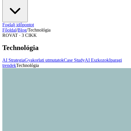
Foglalj időpontot
Főoldal
/
Blog
/
Technológia
ROVAT · 3 CIKK
Technológia
AI Strategia
Gyakorlati utmutatok
Case Study
AI Eszkozok
Iparagi
trendek
Technológia