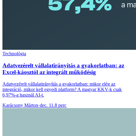
Technológia
Adatvezérelt vállalatirányítás a gyakorlatban: az
Excel-káosztól az integrált működésig
Adatvezérelt vállalatirányítás a gyakorlatban: mikor elég az
integráció, mikor kell egyedi platform? A magyar KKV-k csak
6,97%-a használ AI-t.
Karácsony Márton
·
dec. 11.
8 perc