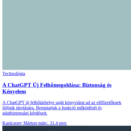
Technológia
A ChatGPT Új Felhőmegoldása: Biztonság és
Kényelem
A ChatGPT új felhőtárhelye saját könyvtárat ad az előfizetőknek
fájljaik tárolására. Bemutatjuk a funkció működését és
adatbiztonsági kérdéseit.
Karácsony Márton
·
márc. 31.
4 perc