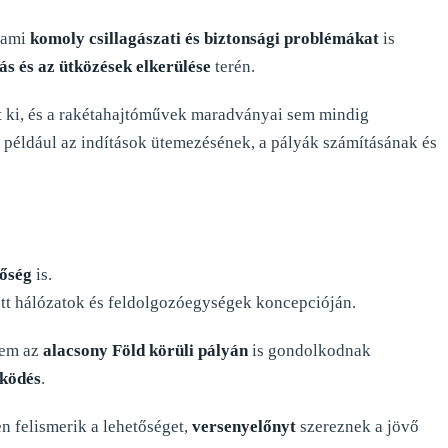
 ami
komoly csillagászati és biztonsági problémákat
is
s és az ütközések elkerülése
terén.
át ki, és a rakétahajtóművek maradványai sem mindig
 például az indítások ütemezésének, a pályák számításának és
tőség
is.
ett hálózatok és feldolgozóegységek koncepcióján.
nem az
alacsony Föld körüli pályán
is gondolkodnak
űködés
.
n felismerik a lehetőséget,
versenyelőnyt
szereznek a jövő