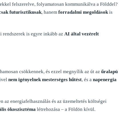
ekkel felszerelve, folyamatosan kommunikálva a Földdel?
sak futurisztikusak
, hanem
forradalmi megoldások
is
i rendszerek is egyre inkább az
AI által vezérelt
hamosan csökkennek, és ezzel megnyílik az út az
űralapú
ivel
nem igényelnek mesterséges hűtést
, és a
napenergia
n az energiafelhasználás és az üzemeltetés költségei
ális ökoszisztéma
létrehozása – a Földön kívül.