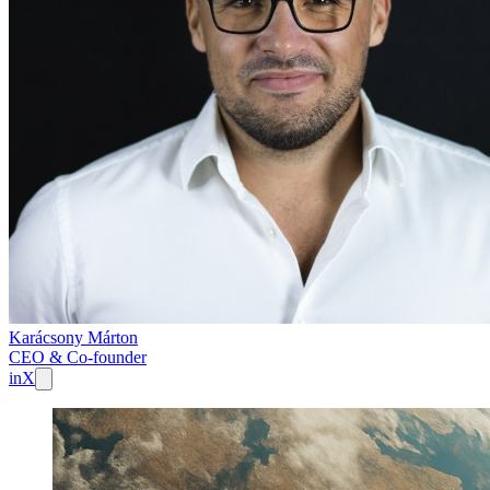
Karácsony Márton
CEO & Co-founder
in
X