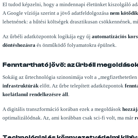
El tudod képzelni, hogy a mindennapi életünket kiszolgáló 
A Google víziója szerint a jövő adatfeldolgozása
nem kötődik
lehetnének: a hűtési költségek drasztikusan csökkennének, mi
Az űrbéli adatközpontok logikája egy új
automatizációs kor
döntéshozásra
és önműködő folyamatokra épülnek.
Fenntartható jövő: az űrbéli megoldás
Sokáig az űrtechnológia szinonimája volt a „megfizethetetle
infrastruktúrák
előtt. Az űrbe telepített adatközpontok
fennt
korlátlanul rendelkezésre áll
.
A digitális transzformáció korában ezek a megoldások
hozzáj
optimalizálódnak. Az, ami korábban csak sci-fi volt, ma már
r
Technológiai és környezetvédelmi kihívá