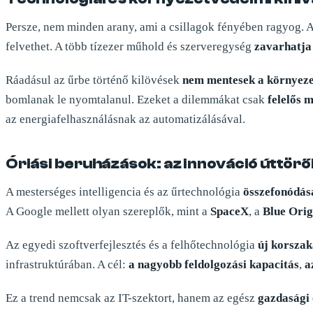
Persze, nem minden arany, ami a csillagok fényében ragyog. A
felvethet. A több tízezer műhold és szerveregység
zavarhatja
Ráadásul az űrbe történő kilövések
nem mentesek a környeze
bomlanak le nyomtalanul. Ezeket a dilemmákat csak
felelős 
az energiafelhasználásnak az automatizálásával.
Óriási beruházások: az innováció úttörő
A mesterséges intelligencia és az űrtechnológia
összefonódás
A Google mellett olyan szereplők, mint a
SpaceX
, a
Blue Orig
Az egyedi szoftverfejlesztés és a felhőtechnológia
új korszak
infrastruktúrában. A cél:
a nagyobb feldolgozási kapacitás
,
a
Ez a trend nemcsak az IT-szektort, hanem az egész
gazdasági