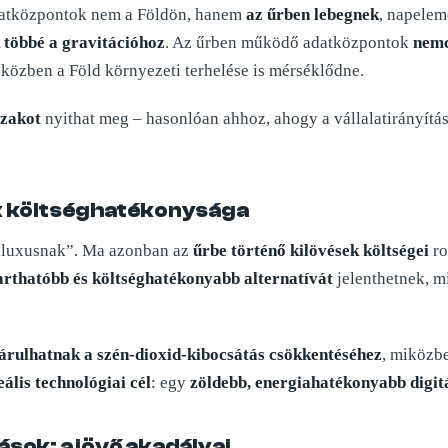
adatközpontok nem a Földön, hanem
az űrben lebegnek
, napelem
 többé a gravitációhoz
. Az űrben működő adatközpontok
nemc
közben a Föld környezeti terhelése is mérséklődne.
szakot
nyithat meg – hasonlóan ahhoz, ahogy a vállalatirányítás
ok költséghatékonysága
n luxusnak”. Ma azonban az
űrbe történő kilövések költségei
ro
arthatóbb és költséghatékonyabb alternatívát
jelenthetnek, m
árulhatnak a szén-dioxid-kibocsátás csökkentéséhez
, miközbe
eális technológiai cél
: egy
zöldebb, energiahatékonyabb digit
sok: a jövő akadályai