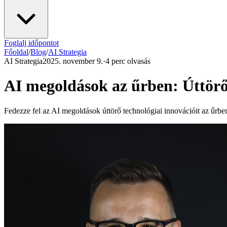
Foglalj időpontot
Főoldal
/
Blog
/
AI Strategia
AI Strategia
2025. november 9.
·
4 perc olvasás
AI megoldások az űrben: Úttörő
Fedezze fel az AI megoldások úttörő technológiai innovációit az űrbe