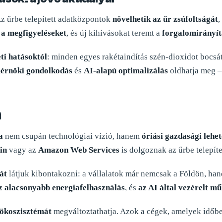
z űrbe telepített adatközpontok
növelhetik az űr zsúfoltságát
,
 a megfigyeléseket
, és új kihívásokat teremt a
forgalomirányítá
ti hatásoktól
: minden egyes rakétaindítás szén-dioxidot bocs
mérnöki gondolkodás
és
AI-alapú optimalizálás
oldhatja meg –
i
a
nem csupán technológiai vízió, hanem
óriási gazdasági lehe
in
vagy az
Amazon Web Services
is dolgoznak az űrbe telepít
át
látjuk kibontakozni: a vállalatok már nemcsak a Földön, ha
z alacsonyabb energiafelhasználás
, és
az AI által vezérelt m
 ökoszisztémát
megváltoztathatja. Azok a cégek, amelyek időbe