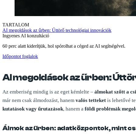
TARTALOM
AI megoldások az űrben: Úttörő technológiai innovációk
Ingyenes AI konzultáció
60 perc alatt kiderítjük, hol spórolhat a céged az AI segítségével.
Időpontot foglalok
AI megoldások az űrben: Úttör
Az emberiség mindig is az eget kémlelte –
álmokat szőtt a cs
már nem csak álmodozást, hanem
valós tetteket
is lehetővé te
kutatások vagy űrutazások
, hanem a
földi problémák megol
Álmok az űrben: adatközpontok, mint cs