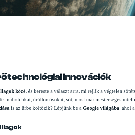
ő technológiai innovációk
illagok közé
, és kereste a választ arra, mi rejlik a végtelen sö
tt: műholdakat, űrállomásokat, sőt, most már mesterséges intell
dása
is az űrbe költözik? Lépjünk be a
Google világába
, ahol 
illagok