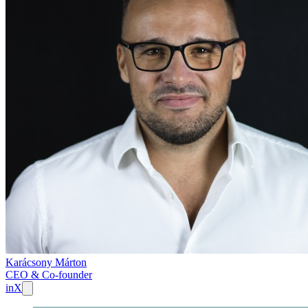
Karácsony Márton
CEO & Co-founder
in
X