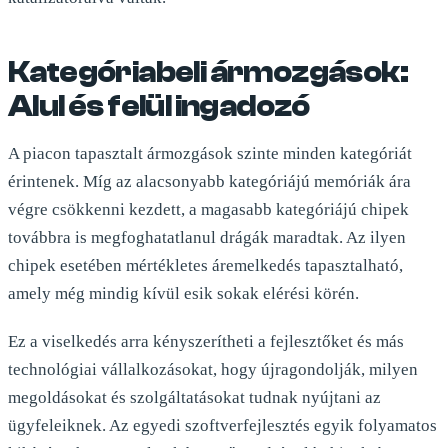
Kategóriabeli ármozgások:
Alul és felül ingadozó
A piacon tapasztalt ármozgások szinte minden kategóriát
érintenek. Míg az alacsonyabb kategóriájú memóriák ára
végre csökkenni kezdett, a magasabb kategóriájú chipek
továbbra is megfoghatatlanul drágák maradtak. Az ilyen
chipek esetében mértékletes áremelkedés tapasztalható,
amely még mindig kívül esik sokak elérési körén.
Ez a viselkedés arra kényszerítheti a fejlesztőket és más
technológiai vállalkozásokat, hogy újragondolják, milyen
megoldásokat és szolgáltatásokat tudnak nyújtani az
ügyfeleiknek. Az egyedi szoftverfejlesztés egyik folyamatos