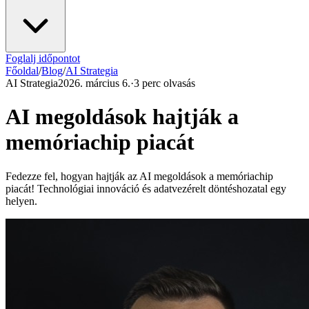
Foglalj időpontot
Főoldal
/
Blog
/
AI Strategia
AI Strategia
2026. március 6.
·
3 perc olvasás
AI megoldások hajtják a
memóriachip piacát
Fedezze fel, hogyan hajtják az AI megoldások a memóriachip
piacát! Technológiai innováció és adatvezérelt döntéshozatal egy
helyen.