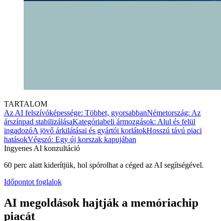
TARTALOM
Az AI felszívóképessége: Többet, gyorsabban
Németország: Az
árszínpad stabilizálása
Kategóriabeli ármozgások: Alul és felül
ingadozó
A jövő árkilátásai és gyártói korlátok
Hosszú távú piaci
hatások
Végszó: Egy új korszak kapujában
Ingyenes AI konzultáció
60 perc alatt kiderítjük, hol spórolhat a céged az AI segítségével.
Időpontot foglalok
AI megoldások hajtják a memóriachip
piacát