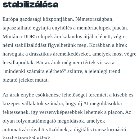
stabilizálása
Európa gazdasági központjában, Németországban,
tapasztalható egyfajta enyhülés a memóriachipek piacán.
Miután a DDR5 chipek ára kalandos útjába lépett, végre
némi stabilizálódást figyelhetünk meg. Korábban a hírek
harsogták a drasztikus áremelkedéseket, amelyek most végre
lecsillapodtak. Bár az árak még nem tértek vissza a
"mindenki számára elérhető" szintre, a jelenlegi trend
biztató jeleket mutat.
Az árak enyhe csökkenése lehetőséget teremtett a kisebb és
közepes vállalatok számára, hogy új AI megoldásokba
fektessenek, így versenyképesebbek lehetnek a piacon. Az
olyan folyamattámogató megoldások, amelyek
automatizációval ötvöződnek, a digitális transzformáció
katalizátoraivá váltak.