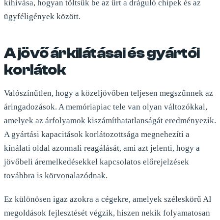
kihívása, hogyan töltsük be az űrt a dráguló chipek és az
ügyféligények között.
A jövő árkilátásai és gyártói
korlátok
Valószínűtlen, hogy a közeljövőben teljesen megszűnnek az
áringadozások. A memóriapiac tele van olyan változókkal,
amelyek az árfolyamok kiszámíthatatlanságát eredményezik.
A gyártási kapacitások korlátozottsága megnehezíti a
kínálati oldal azonnali reagálását, ami azt jelenti, hogy a
jövőbeli áremelkedésekkel kapcsolatos előrejelzések
továbbra is körvonalazódnak.
Ez különösen igaz azokra a cégekre, amelyek széleskörű AI
megoldások fejlesztését végzik, hiszen nekik folyamatosan