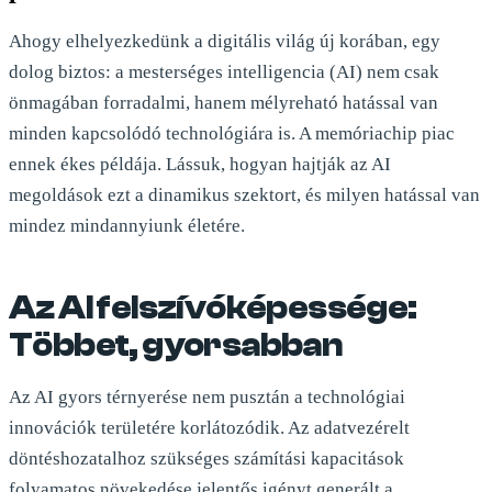
Ahogy elhelyezkedünk a digitális világ új korában, egy
dolog biztos: a mesterséges intelligencia (AI) nem csak
önmagában forradalmi, hanem mélyreható hatással van
minden kapcsolódó technológiára is. A memóriachip piac
ennek ékes példája. Lássuk, hogyan hajtják az AI
megoldások ezt a dinamikus szektort, és milyen hatással van
mindez mindannyiunk életére.
Az AI felszívóképessége:
Többet, gyorsabban
Az AI gyors térnyerése nem pusztán a technológiai
innovációk területére korlátozódik. Az adatvezérelt
döntéshozatalhoz szükséges számítási kapacitások
folyamatos növekedése jelentős igényt generált a