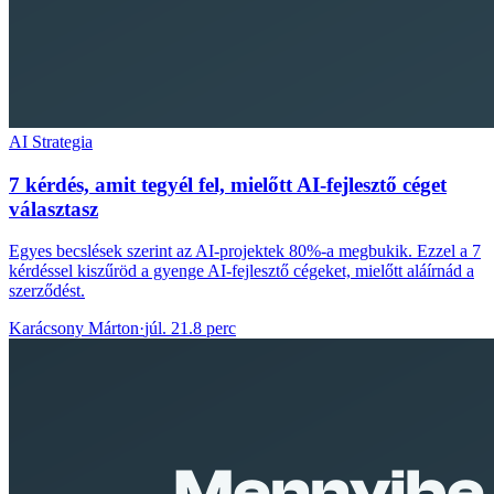
AI Strategia
7 kérdés, amit tegyél fel, mielőtt AI-fejlesztő céget
választasz
Egyes becslések szerint az AI-projektek 80%-a megbukik. Ezzel a 7
kérdéssel kiszűröd a gyenge AI-fejlesztő cégeket, mielőtt aláírnád a
szerződést.
Karácsony Márton
·
júl. 21.
8 perc