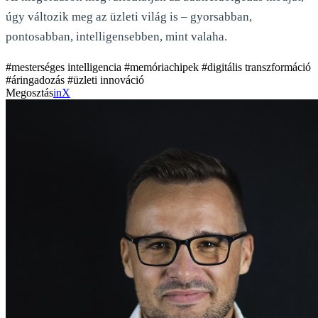
úgy változik meg az üzleti világ is – gyorsabban,
pontosabban, intelligensebben, mint valaha.
#mesterséges intelligencia
#memóriachipek
#digitális transzformáció
#áringadozás
#üzleti innováció
Megosztás
in
X