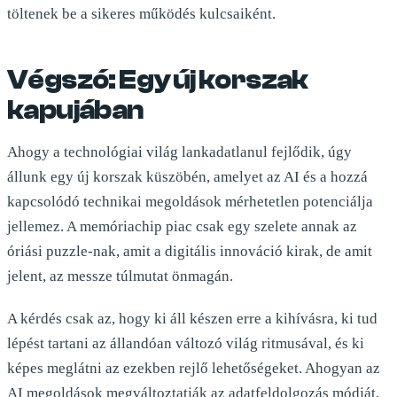
töltenek be a sikeres működés kulcsaiként.
Végszó: Egy új korszak
kapujában
Ahogy a technológiai világ lankadatlanul fejlődik, úgy
állunk egy új korszak küszöbén, amelyet az AI és a hozzá
kapcsolódó technikai megoldások mérhetetlen potenciálja
jellemez. A memóriachip piac csak egy szelete annak az
óriási puzzle-nak, amit a digitális innováció kirak, de amit
jelent, az messze túlmutat önmagán.
A kérdés csak az, hogy ki áll készen erre a kihívásra, ki tud
lépést tartani az állandóan változó világ ritmusával, és ki
képes meglátni az ezekben rejlő lehetőségeket. Ahogyan az
AI megoldások megváltoztatják az adatfeldolgozás módját,