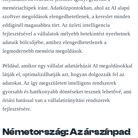
memóriachipek iránt. Adatközpontokban, ahol az AI alapú
szoftver megoldások elengedhetetlenek, a kereslet minden
eddiginél magasabbra tört. Az üzleti intelligencia
fejlesztésével a vállalatok mélyebb betekintést nyerhetnek
adataik bölcsőjébe, amihez elengedhetetlenek a
legmodernebb memória megoldások.
Például, amikor egy vállalat adattárházát AI megoldásokkal
látják el, optimalizálhatják azt, hogyan dolgozzák fel az
adatokat. Az így megszületett intelligens rendszerek
gyorsabb és hatékonyabb döntéseket tesznek lehetővé, ami
óriási hatással van a vállalatirányítási rendszerek
fejlesztésére.
Németország: Az árszínpad