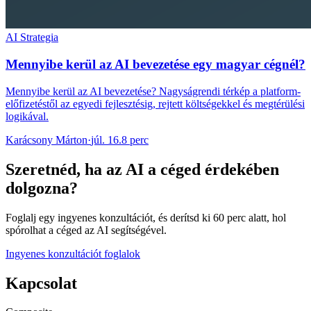
AI Strategia
Mennyibe kerül az AI bevezetése egy magyar cégnél?
Mennyibe kerül az AI bevezetése? Nagyságrendi térkép a platform-
előfizetéstől az egyedi fejlesztésig, rejtett költségekkel és megtérülési
logikával.
Karácsony Márton
·
júl. 16.
8 perc
Szeretnéd, ha az AI a céged érdekében
dolgozna?
Foglalj egy ingyenes konzultációt, és derítsd ki 60 perc alatt, hol
spórolhat a céged az AI segítségével.
Ingyenes konzultációt foglalok
Kapcsolat