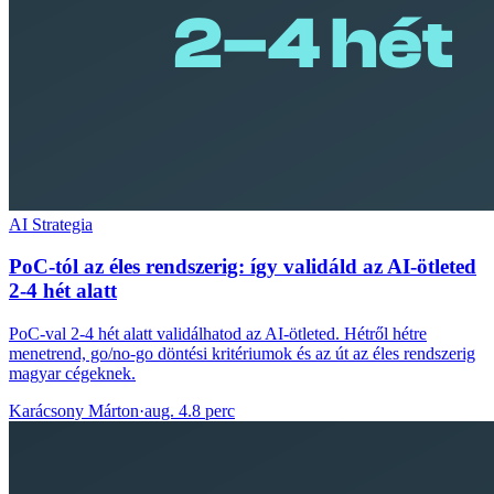
AI Strategia
PoC-tól az éles rendszerig: így validáld az AI-ötleted
2-4 hét alatt
PoC-val 2-4 hét alatt validálhatod az AI-ötleted. Hétről hétre
menetrend, go/no-go döntési kritériumok és az út az éles rendszerig
magyar cégeknek.
Karácsony Márton
·
aug. 4.
8 perc