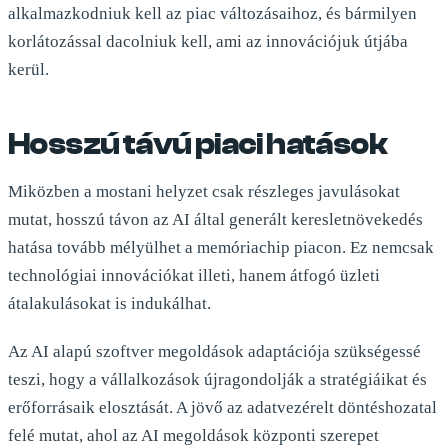
alkalmazkodniuk kell az piac változásaihoz, és bármilyen
korlátozással dacolniuk kell, ami az innovációjuk útjába
kerül.
Hosszú távú piaci hatások
Miközben a mostani helyzet csak részleges javulásokat
mutat, hosszú távon az AI által generált keresletnövekedés
hatása tovább mélyülhet a memóriachip piacon. Ez nemcsak
technológiai innovációkat illeti, hanem átfogó üzleti
átalakulásokat is indukálhat.
Az AI alapú szoftver megoldások adaptációja szükségessé
teszi, hogy a vállalkozások újragondolják a stratégiáikat és
erőforrásaik elosztását. A jövő az adatvezérelt döntéshozatal
felé mutat, ahol az AI megoldások központi szerepet