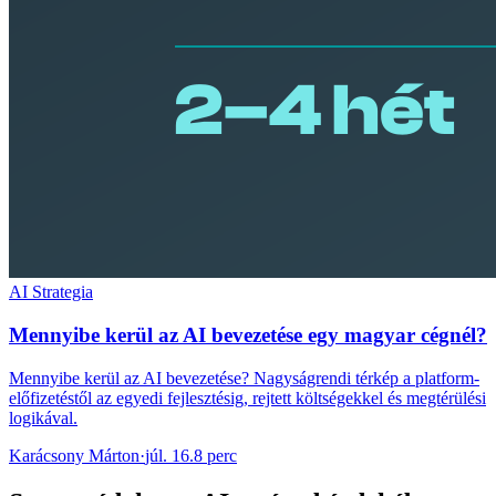
AI Strategia
Mennyibe kerül az AI bevezetése egy magyar cégnél?
Mennyibe kerül az AI bevezetése? Nagyságrendi térkép a platform-
előfizetéstől az egyedi fejlesztésig, rejtett költségekkel és megtérülési
logikával.
Karácsony Márton
·
júl. 16.
8 perc