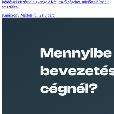
kérdéssel kiszűröd a gyenge AI-fejlesztő cégeket, mielőtt aláírnád a
szerződést.
Karácsony Márton
·
júl. 21.
8 perc