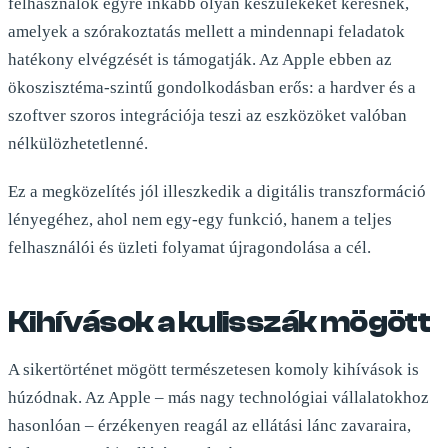
felhasználók egyre inkább olyan készülékeket keresnek,
amelyek a szórakoztatás mellett a mindennapi feladatok
hatékony elvégzését is támogatják. Az Apple ebben az
ökoszisztéma-szintű gondolkodásban erős: a hardver és a
szoftver szoros integrációja teszi az eszközöket valóban
nélkülözhetetlenné.
Ez a megközelítés jól illeszkedik a digitális transzformáció
lényegéhez, ahol nem egy-egy funkció, hanem a teljes
felhasználói és üzleti folyamat újragondolása a cél.
Kihívások a kulisszák mögött
A sikertörténet mögött természetesen komoly kihívások is
húzódnak. Az Apple – más nagy technológiai vállalatokhoz
hasonlóan – érzékenyen reagál az ellátási lánc zavaraira,