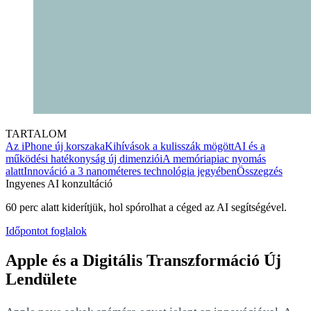
TARTALOM
Az iPhone új korszaka
Kihívások a kulisszák mögött
AI és a
működési hatékonyság új dimenziói
A memóriapiac nyomás
alatt
Innováció a 3 nanométeres technológia jegyében
Összegzés
Ingyenes AI konzultáció
60 perc alatt kiderítjük, hol spórolhat a céged az AI segítségével.
Időpontot foglalok
Apple és a Digitális Transzformáció Új
Lendülete