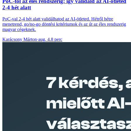
PoC-tól az éles rendszerig: így validáld az AI-ötleted
2-4 hét alatt
PoC-val 2-4 hét alatt validálhatod az AI-ötleted. Hétről hétre
menetrend, go/no-go döntési kritériumok és az út az éles rendszerig
magyar cégeknek.
Karácsony Márton
·
aug. 4.
8 perc