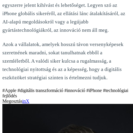
egyszerre jelent kihívást és lehetőséget. Legyen szó az
iPhone globális sikeréről, az ellátási lánc átalakításáról, az
AI-alapú megoldásokról vagy a legújabb
gyártástechnológiákról, az innováció nem áll meg.
Azok a vállalatok, amelyek hosszú távon versenyképesek
szeretnének maradni, sokat tanulhatnak ebből a
szemléletből. A valódi siker kulcsa a rugalmasság, a
technológiai nyitottság és az a képesség, hogy a digitális
eszközöket stratégiai szinten is értelmezni tudjuk.
#Apple
#digitális transzformáció
#innováció
#iPhone
#technológiai
fejlődés
Megosztás
in
X