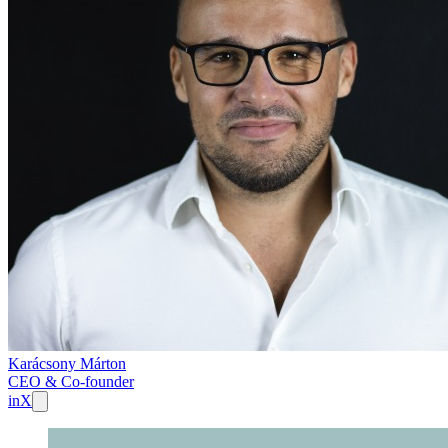
Karácsony Márton
CEO & Co-founder
in
X