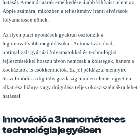
hatását. A memóriaárak emelkedése újabb kihívást jelent az
Apple számára, miközben a teljesítmény iránti elvárások
folyamatosan nőnek.
Az ilyen piaci nyomások gyakran ösztönzik a
leginnovatívabb megoldásokat. Automatizációval,
optimalizált gyártási folyamatokkal és technológiai
fejlesztésekkel hosszú távon nemcsak a költségek, hanem a
kockázatok is csökkenthetők. Ez jól példázza, mennyire
összefonódik a digitális gazdaság minden eleme: egyetlen
alkatrész hiánya vagy drágulása teljes ökoszisztémákra lehet
hatással.
Innováció a 3 nanométeres
technológia jegyében