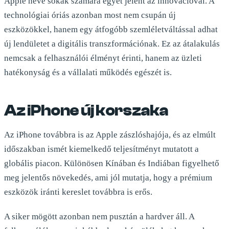
Apple neve sokak számára egyet jelent az innovációval. A
technológiai óriás azonban most nem csupán új
eszközökkel, hanem egy átfogóbb szemléletváltással adhat
új lendületet a digitális transzformációnak. Ez az átalakulás
nemcsak a felhasználói élményt érinti, hanem az üzleti
hatékonyság és a vállalati működés egészét is.
Az iPhone új korszaka
Az iPhone továbbra is az Apple zászlóshajója, és az elmúlt
időszakban ismét kiemelkedő teljesítményt mutatott a
globális piacon. Különösen Kínában és Indiában figyelhető
meg jelentős növekedés, ami jól mutatja, hogy a prémium
eszközök iránti kereslet továbbra is erős.
A siker mögött azonban nem pusztán a hardver áll. A