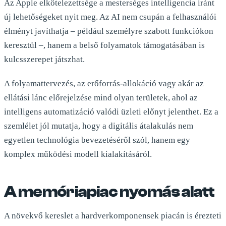
Az Apple elkötelezettsége a mesterséges intelligencia iránt
új lehetőségeket nyit meg. Az AI nem csupán a felhasználói
élményt javíthatja – például személyre szabott funkciókon
keresztül –, hanem a belső folyamatok támogatásában is
kulcsszerepet játszhat.
A folyamattervezés, az erőforrás-allokáció vagy akár az
ellátási lánc előrejelzése mind olyan területek, ahol az
intelligens automatizáció valódi üzleti előnyt jelenthet. Ez a
szemlélet jól mutatja, hogy a digitális átalakulás nem
egyetlen technológia bevezetéséről szól, hanem egy
komplex működési modell kialakításáról.
A memóriapiac nyomás alatt
A növekvő kereslet a hardverkomponensek piacán is érezteti