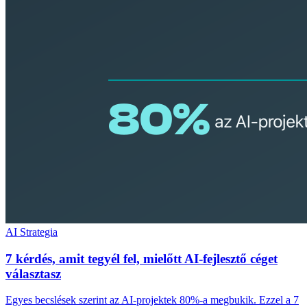
AI Strategia
7 kérdés, amit tegyél fel, mielőtt AI-fejlesztő céget
választasz
Egyes becslések szerint az AI-projektek 80%-a megbukik. Ezzel a 7