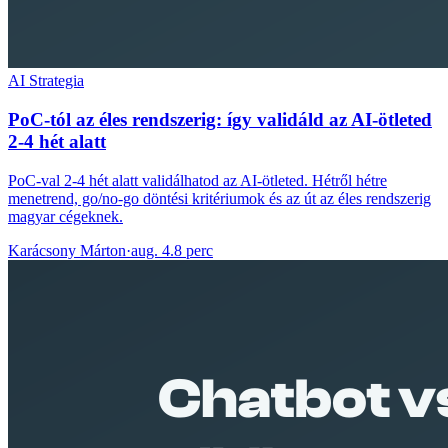
AI Strategia
PoC-tól az éles rendszerig: így validáld az AI-ötleted
2-4 hét alatt
PoC-val 2-4 hét alatt validálhatod az AI-ötleted. Hétről hétre
menetrend, go/no-go döntési kritériumok és az út az éles rendszerig
magyar cégeknek.
Karácsony Márton
·
aug. 4.
8 perc