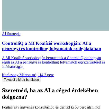
AI Strategia
ControlliQ a MI Koalíció workshopján: AI a
pénzügyi és kontrolling folyamatok szolgálatában
A MI Koalíció workshopján bemutattuk a ControlliQ-ot: hogyan
segíti az AI a pénzügyi és kontrolling folyamatok egyszerűsítését és
átláthatóságát.
Karácsony Márton
·
máj. 14.
2 perc
További cikkek betöltése
Szeretnéd, ha az AI a céged érdekében
dolgozna?
Foglalj egy ingyenes konzultációt, és derítsd ki 60 perc alatt, hol