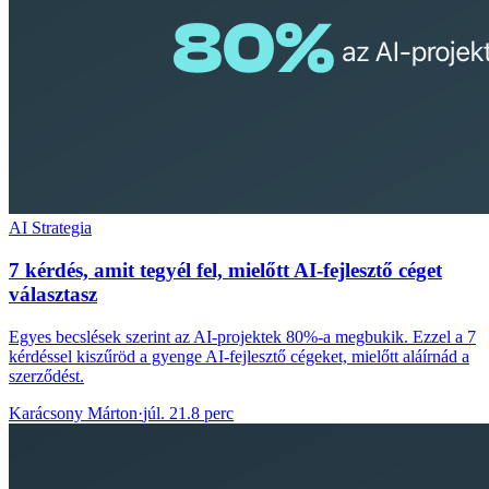
AI Strategia
7 kérdés, amit tegyél fel, mielőtt AI-fejlesztő céget
választasz
Egyes becslések szerint az AI-projektek 80%-a megbukik. Ezzel a 7
kérdéssel kiszűröd a gyenge AI-fejlesztő cégeket, mielőtt aláírnád a
szerződést.
Karácsony Márton
·
júl. 21.
8 perc