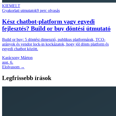
KIEMELT
Gyakorlati utmutatok
9 perc olvasás
Kész chatbot-platform vagy egyedi
fejlesztés? Build or buy döntési útmutató
Build or buy: 5 döntési dimenzió, publikus platformárak, TCO-
arányok és vendor lock-in kockázatok, hogy jól dönts platform és
egyedi chatbot között.
Karácsony Márton
aug. 6.
Elolvasom →
Legfrissebb írások