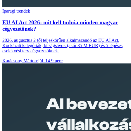
Iparagi trendek
EU AI Act 2026: mit kell tudnia minden magyar
cégvezetőnek?
2026. augusztus 2-től teljeskörűen alkalmazandó az EU AI Act.
Kockázati kategóriák, bírságsávok (akár 35 M EUR) és 5 lépéses
cselekvési terv cégvezetőknek.
Karácsony Márton
·
júl. 14.
9 perc