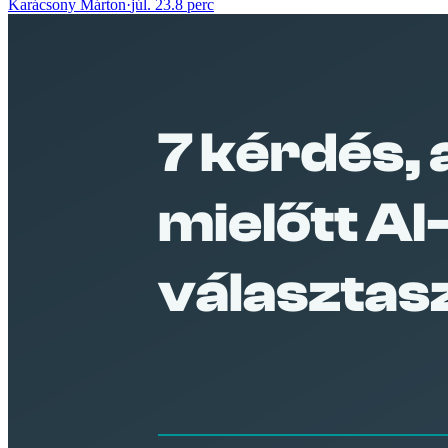
Karácsony Márton
·
júl. 23.
8 perc