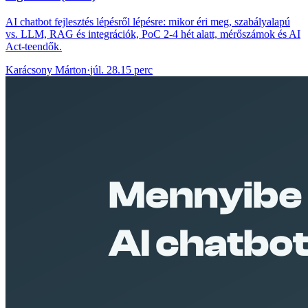
AI chatbot fejlesztés lépésről lépésre: mikor éri meg, szabályalapú
vs. LLM, RAG és integrációk, PoC 2-4 hét alatt, mérőszámok és AI
Act-teendők.
Karácsony Márton
·
júl. 28.
15 perc