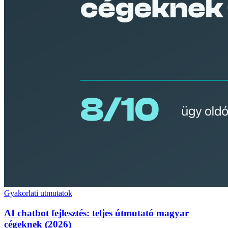
Gyakorlati utmutatok
AI chatbot fejlesztés: teljes útmutató magyar
cégeknek (2026)