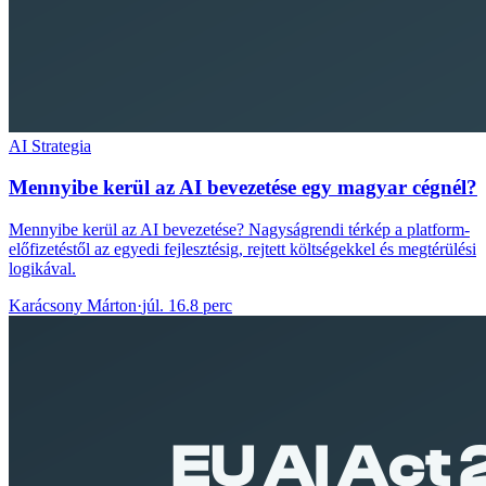
AI Strategia
Mennyibe kerül az AI bevezetése egy magyar cégnél?
Mennyibe kerül az AI bevezetése? Nagyságrendi térkép a platform-
előfizetéstől az egyedi fejlesztésig, rejtett költségekkel és megtérülési
logikával.
Karácsony Márton
·
júl. 16.
8 perc