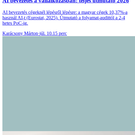
AI bevezetés a vállalkozásban: teljes útmutató 2026
AI bevezetés cégeknél lépésről lépésre: a magyar cégek 10,37%-a
használ AI-t (Eurostat, 2025). Útmutató a folyamat-audittól a 2-4
hetes PoC-ig.
Karácsony Márton
·
júl. 10.
15 perc