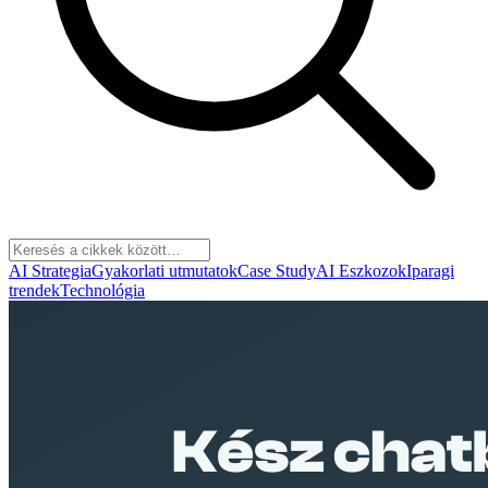
AI Strategia
Gyakorlati utmutatok
Case Study
AI Eszkozok
Iparagi
trendek
Technológia