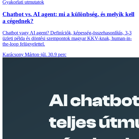
Gyakorlati utmutatok
Chatbot vs. AI agent: mi a különbség, és melyik kell
a cégednek?
Chatbot vagy AI agent? Definíciók, képesség-összehasonlítás, 3-3
üzleti példa és döntési szempontok magyar KKV-knak, human-in-
the-loop felügyelettel.
Karácsony Márton
·
júl. 30.
9 perc