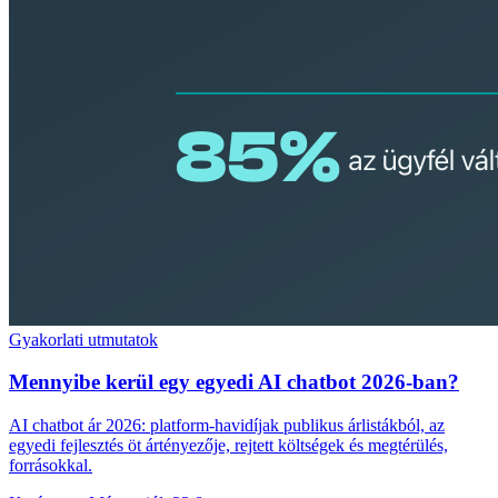
Gyakorlati utmutatok
Mennyibe kerül egy egyedi AI chatbot 2026-ban?
AI chatbot ár 2026: platform-havidíjak publikus árlistákból, az
egyedi fejlesztés öt ártényezője, rejtett költségek és megtérülés,
forrásokkal.