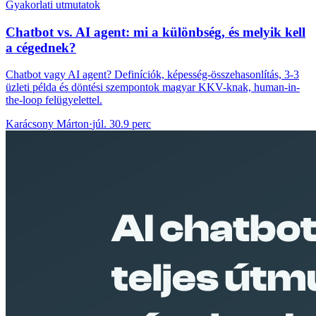
Gyakorlati utmutatok
Chatbot vs. AI agent: mi a különbség, és melyik kell
a cégednek?
Chatbot vagy AI agent? Definíciók, képesség-összehasonlítás, 3-3
üzleti példa és döntési szempontok magyar KKV-knak, human-in-
the-loop felügyelettel.
Karácsony Márton
·
júl. 30.
9 perc