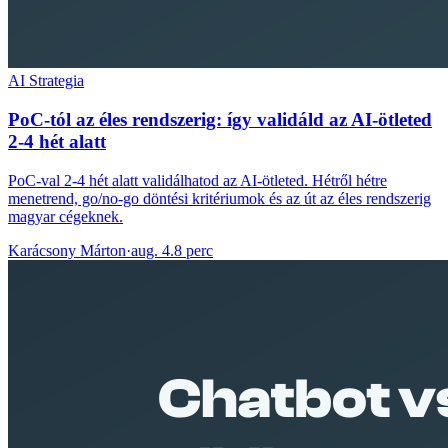
AI Strategia
PoC-tól az éles rendszerig: így validáld az AI-ötleted
2-4 hét alatt
PoC-val 2-4 hét alatt validálhatod az AI-ötleted. Hétről hétre
menetrend, go/no-go döntési kritériumok és az út az éles rendszerig
magyar cégeknek.
Karácsony Márton
·
aug. 4.
8 perc