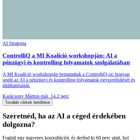
AI Strategia
ControlliQ a MI Koalíció workshopján: AI a
pénzügyi és kontrolling folyamatok szolgálatában
A MI Koalíció workshopján bemutattuk a ControlliQ-ot: hogyan
segíti az AI a pénzügyi és kontrolling folyamatok egyszerűsítését és
átláthatóságát.
Karácsony Márton
·
máj. 14.
2 perc
További cikkek betöltése
Szeretnéd, ha az AI a céged érdekében
dolgozna?
Foglalj egy ingyenes konzultációt, és derítsd ki 60 perc alatt, hol