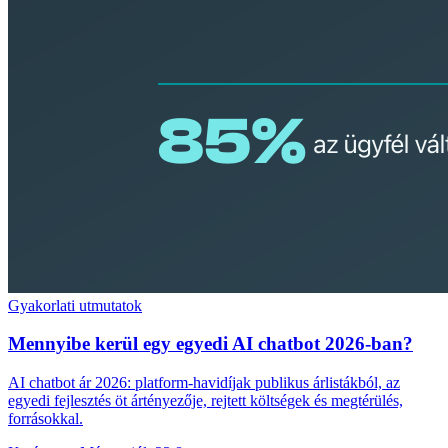
Gyakorlati utmutatok
Mennyibe kerül egy egyedi AI chatbot 2026-ban?
AI chatbot ár 2026: platform-havidíjak publikus árlistákból, az
egyedi fejlesztés öt ártényezője, rejtett költségek és megtérülés,
forrásokkal.