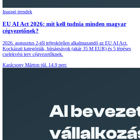
Iparagi trendek
EU AI Act 2026: mit kell tudnia minden magyar
cégvezetőnek?
2026. augusztus 2-től teljeskörűen alkalmazandó az EU AI Act.
Kockázati kategóriák, bírságsávok (akár 35 M EUR) és 5 lépéses
cselekvési terv cégvezetőknek.
Karácsony Márton
·
júl. 14.
9 perc