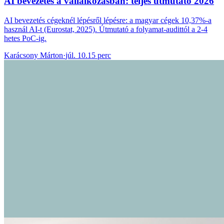
AI bevezetés a vállalkozásban: teljes útmutató 2026
AI bevezetés cégeknél lépésről lépésre: a magyar cégek 10,37%-a
használ AI-t (Eurostat, 2025). Útmutató a folyamat-audittól a 2-4
hetes PoC-ig.
Karácsony Márton
·
júl. 10.
15 perc