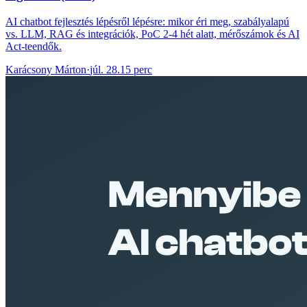
AI chatbot fejlesztés lépésről lépésre: mikor éri meg, szabályalapú
vs. LLM, RAG és integrációk, PoC 2-4 hét alatt, mérőszámok és AI
Act-teendők.
Karácsony Márton
·
júl. 28.
15 perc