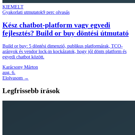
KIEMELT
Gyakorlati utmutatok
9 perc olvasás
Kész chatbot-platform vagy egyedi
fejlesztés? Build or buy döntési útmutató
Build or buy: 5 döntési dimenzió, publikus platformárak, TCO-
arányok és vendor lock-in kockázatok, hogy jól dönts platform és
egyedi chatbot között.
Karácsony Márton
aug. 6.
Elolvasom →
Legfrissebb írások