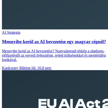
AI Strategia
Mennyibe kerül az AI bevezetése egy magyar cégnél?
Mennyibe kerül az AI bevezetése? Nagyságrendi térkép a platform-
előfizetéstől az egyedi fejlesztésig, rejtett költségekkel és megtérülési
logikával.
Karácsony Márton
·
júl. 16.
8 perc