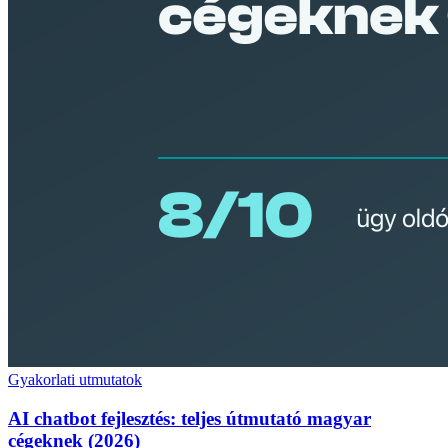
Gyakorlati utmutatok
AI chatbot fejlesztés: teljes útmutató magyar
cégeknek (2026)