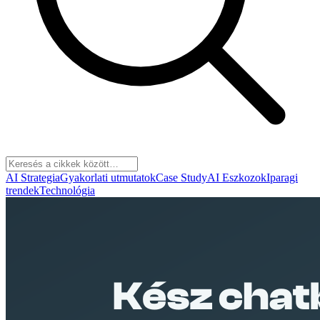
AI Strategia
Gyakorlati utmutatok
Case Study
AI Eszkozok
Iparagi
trendek
Technológia