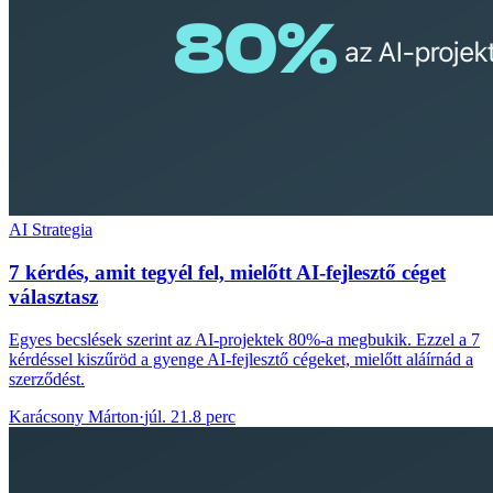
AI Strategia
7 kérdés, amit tegyél fel, mielőtt AI-fejlesztő céget
választasz
Egyes becslések szerint az AI-projektek 80%-a megbukik. Ezzel a 7
kérdéssel kiszűröd a gyenge AI-fejlesztő cégeket, mielőtt aláírnád a
szerződést.
Karácsony Márton
·
júl. 21.
8 perc