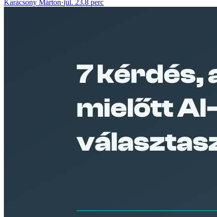
Karácsony Márton
·
júl. 23.
8 perc